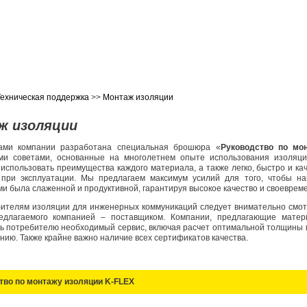
Техническая поддержка
>>
Монтаж изоляции
ж изоляции
ами компании разработана специальная брошюра «
Руководство по мо
ими советами, основанные на многолетнем опыте использования изоля
использовать преимущества каждого материала, а также легко, быстро и ка
 при эксплуатации. Мы предлагаем максимум усилий для того, чтобы н
и была слаженной и продуктивной, гарантируя высокое качество и своевреме
ителям изоляции для инженерных коммуникаций следует внимательно смотре
редлагаемого компанией – поставщиком. Компании, предлагающие мате
ь потребителю необходимый сервис, включая расчет оптимальной толщины и
нию. Также крайне важно наличие всех сертификатов качества.
тво по монтажу изоляции K-FLEX