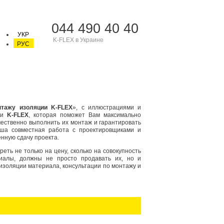
044 490 40 40
УКР
K-FLEX в Украине
РУС
нтажу изоляции K-FLEX
», с иллюстрациями и
ции
K-FLEX
, которая поможет Вам максимально
чественно выполнить их монтаж и гарантировать
аша совместная работа с проектировщиками и
нную сдачу проекта.
ть не только на цену, сколько на совокупность
риалы, должны не просто продавать их, но и
золяции материала, консультации по монтажу и