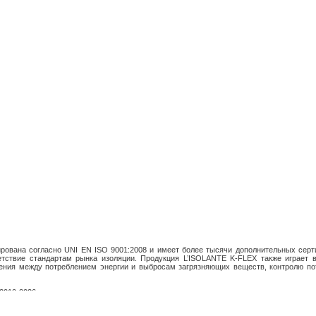
ована согласно UNI EN ISO 9001:2008 и имеет более тысячи дополнительных серти
етствие стандартам рынка изоляции. Продукция L’ISOLANTE K-FLEX также играет
ния между потреблением энергии и выбросам загрязняющих веществ, контролю по
2010-2026