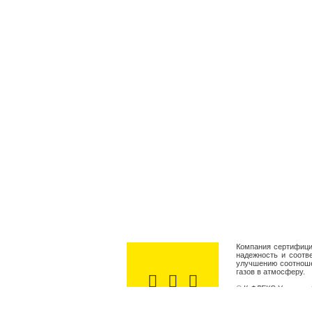
Компания сертифицир
надежность и соотв
улучшению соотноше
газов в атмосферу.
© К-ФЛЕКС Украина, 