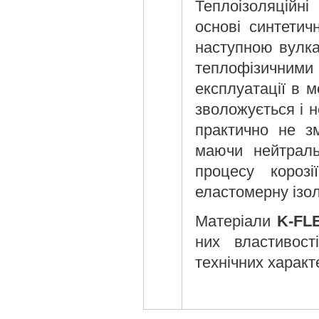
Теплоізоляційн
основі синтетич
наступною вулка
теплофізичними
експлуатації в 
зволожується і н
практично не з
маючи нейтраль
процесу корозі
еластомерну ізо
Матеріали
K-FL
них властивост
технічних характ