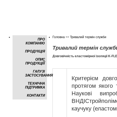
Головна
>>
Тривалий термін служби
ПРО
КОМПАНІЮ
Тривалий термін служб
ПРОДУКЦІЯ
Довговічність
еластомірної
ізоляції
K
-
FL
ОПИС
ПРОДУКЦІЇЇ
ГАЛУЗІ
ЗАСТОСУВАННЯ
Критерієм довго
ТЕХНІЧНА
протягом якого 
ПІДТРИМКА
Наукові випро
КОНТАКТИ
ВНДІСтройполіме
каучуку (еластом